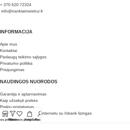
+ 370 620 72324
info@irankiaimeistrui.lt
INFORMACIJA
Apie mus
Kontaktai
Paslaugų teikimo sąlygos
Privatumo politika
Prisijungimas
NAUDINGOS NUORODOS
Garantija ir aptarnavimas
Kaip užsakyti prekes
Prekių pristatymas
Pirkimas išsimokėtinai internetu su Inbank lizingas
Atliekų tvarkymas
sos prekės
Filters
Norimos prekės
Krepšelis
Paskyra
Įrankiai meistrui
2023 Sprendimas
E-project.LT
.