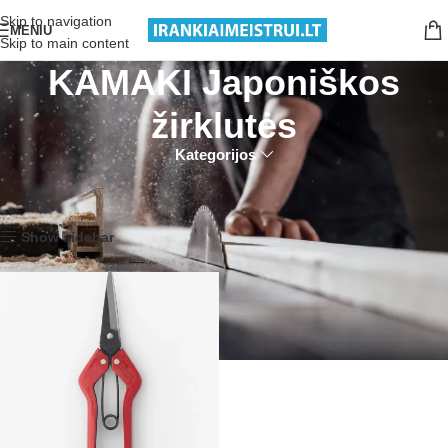
Nemokamas pristatymas nuo 199€ sumos!
Skip to navigation
MENIU
Skip to main content
KAMAKI Japoniškos
žirklutės
Kategorijos
Pradžia
Produktai su žymomis “KAMAKI Japoniškos žirklutės”
Rezultatų: 1
Show sidebar