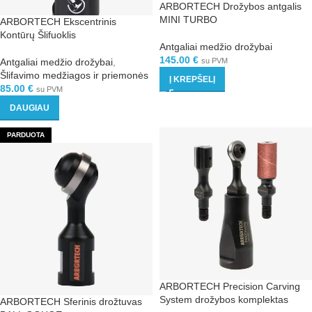
ARBORTECH Drožybos antgalis
MINI TURBO
ARBORTECH Ekscentrinis
Kontūrų Šlifuoklis
Antgaliai medžio drožybai
145.00
€
Antgaliai medžio drožybai
,
su PVM
Šlifavimo medžiagos ir priemonės
Į KREPŠELĮ
85.00
€
su PVM
DAUGIAU
PARDUOTA
ARBORTECH Precision Carving
System drožybos komplektas
ARBORTECH Sferinis drožtuvas