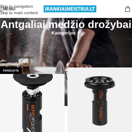
Nemokamas pristatymas nuo 199€ sumos!
Skip to navigation
MENIU
Skip to main content
Antgaliai medžio drožybai
Kategorijos
Pradžia
Įrankiai medžio drožėjui
Antgaliai medžio drožybai
Rodomi visi rezultatai: 5
Show sidebar
PARDUOTA