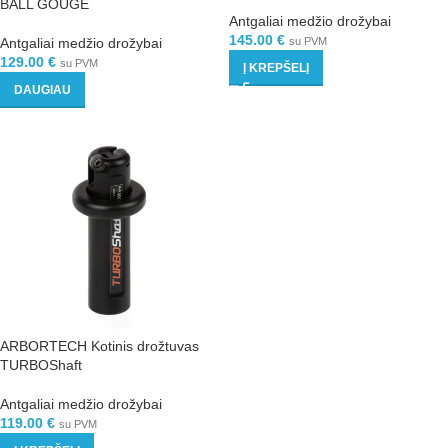
BALL GOUGE
Antgaliai medžio drožybai
145.00
€
Antgaliai medžio drožybai
su PVM
129.00
€
su PVM
Į KREPŠELĮ
DAUGIAU
ARBORTECH Kotinis drožtuvas
TURBOShaft
Antgaliai medžio drožybai
119.00
€
su PVM