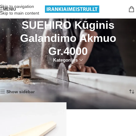
Nemokamas pristatymas nuo 199€ sumos!
Skip to navigation
MENIU
Skip to main content
SUEHIRO Kūginis
Galandimo Akmuo
Gr.4000
Kategorijos
Pradžia
Produktai su žymomis “SUEHIRO Kūginis Galandimo Akmuo Gr.4000”
Rezultatų: 1
Show sidebar