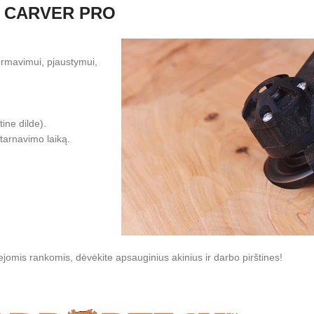
NI CARVER PRO
 formavimui, pjaustymui,
ine dilde).
tarnavimo laiką.
ejomis rankomis, dėvėkite apsauginius akinius ir darbo pirštines!