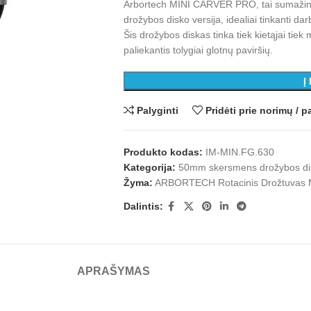
Arbortech MINI CARVER PRO, tai sumaž
drožybos disko versija, idealiai tinkanti 
Šis drožybos diskas tinka tiek kietąjai tie
paliekantis tolygiai glotnų paviršių.
Į
Palyginti
Pridėti prie norimų /
Produkto kodas:
IM-MIN.FG.630
Kategorija:
50mm skersmens drožybos di
Žyma:
ARBORTECH Rotacinis Drožtuvas
Dalintis:
APRAŠYMAS