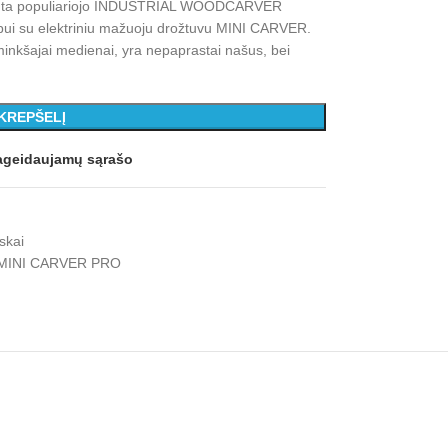
inta populiariojo INDUSTRIAL WOODCARVER
darbui su elektriniu mažuoju drožtuvu MINI CARVER.
k minkšajai medienai, yra nepaprastai našus, bei
 KREPŠELĮ
 pageidaujamų sąrašo
skai
 MINI CARVER PRO