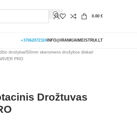
0.00
€
+37062072324
INFO@IRANKIAIMEISTRUI.LT
džio drožybai
50mm skersmens drožybos diskai
CARVER PRO
cinis Drožtuvas
RO