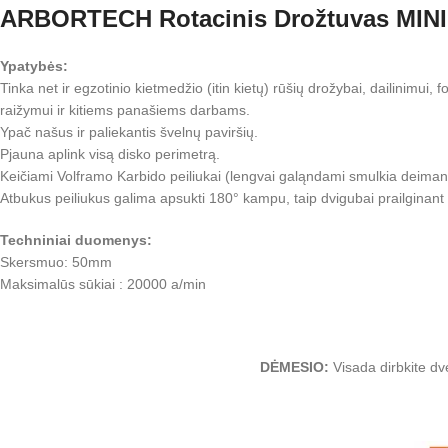
ARBORTECH Rotacinis Drožtuvas MI
Ypatybės:
Tinka net ir egzotinio kietmedžio (itin kietų) rūšių drožybai, dailinimui,
raižymui ir kitiems panašiems darbams.
Ypač našus ir paliekantis švelnų paviršių.
Pjauna aplink visą disko perimetrą.
Keičiami Volframo Karbido peiliukai (lengvai galąndami smulkia deimant
Atbukus peiliukus galima apsukti 180° kampu, taip dvigubai prailginant 
Techniniai duomenys:
Skersmuo: 50mm
Maksimalūs sūkiai : 20000 a/min
DĖMESIO:
Visada dirbkite dv