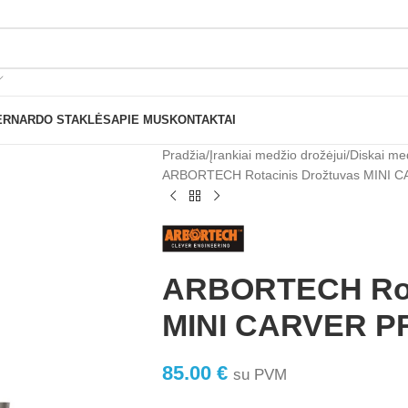
Nemokamas pristatymas nuo 199€ sumos!
ERNARDO STAKLĖS
APIE MUS
KONTAKTAI
Pradžia
Įrankiai medžio drožėjui
Diskai me
ARBORTECH Rotacinis Drožtuvas MINI 
ARBORTECH Rota
MINI CARVER P
85.00
€
su PVM