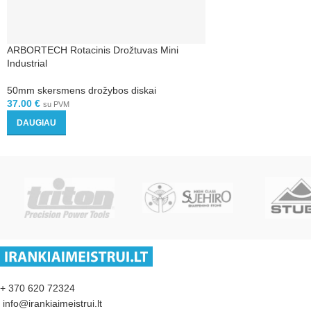
ARBORTECH Rotacinis Drožtuvas Mini
Industrial
50mm skersmens drožybos diskai
37.00
€
su PVM
DAUGIAU
+ 370 620 72324
info@irankiaimeistrui.lt