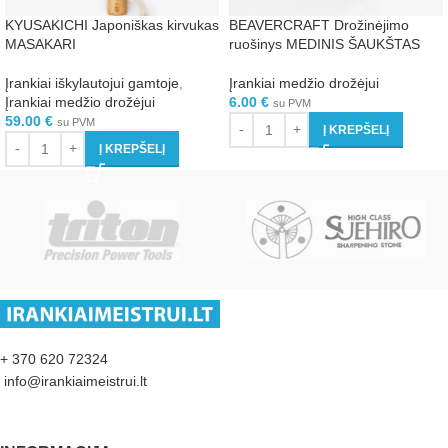
KYUSAKICHI Japoniškas kirvukas
BEAVERCRAFT Drožinėjimo
MASAKARI
ruošinys MEDINIS ŠAUKŠTAS
Įrankiai iškylautojui gamtoje
,
Įrankiai medžio drožėjui
Įrankiai medžio drožėjui
6.00
€
su PVM
59.00
€
su PVM
Į KREPŠELĮ
Į KREPŠELĮ
+ 370 620 72324
info@irankiaimeistrui.lt