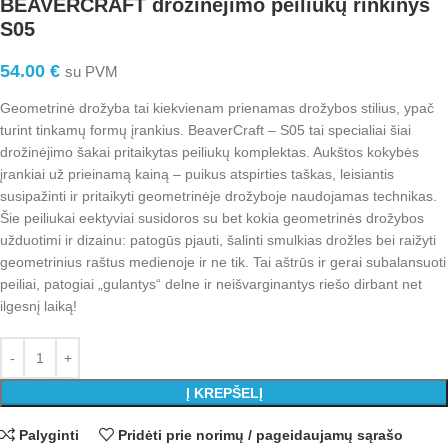
BEAVERCRAFT drožinėjimo peiliukų rinkinys
S05
54.00
€
su PVM
Geometrinė drožyba tai kiekvienam prienamas drožybos stilius, ypač
turint tinkamų formų įrankius. BeaverCraft – S05 tai specialiai šiai
drožinėjimo šakai pritaikytas peiliukų komplektas. Aukštos kokybės
įrankiai už prieinamą kainą – puikus atspirties taškas, leisiantis
susipažinti ir pritaikyti geometrinėje drožyboje naudojamas technikas.
Šie peiliukai e
ektyviai susidoros su bet kokia geometrinės drožybos
užduotimi ir dizainu: patogūs pjauti, šalinti smulkias drožles bei raižyti
geometrinius raštus medienoje ir ne tik.
Tai aštrūs ir gerai subalansuoti
peiliai, patogiai „gulantys“ delne ir neišvarginantys riešo dirbant net
ilgesnį laiką!
Į KREPŠELĮ
Palyginti
Pridėti prie norimų / pageidaujamų sąrašo