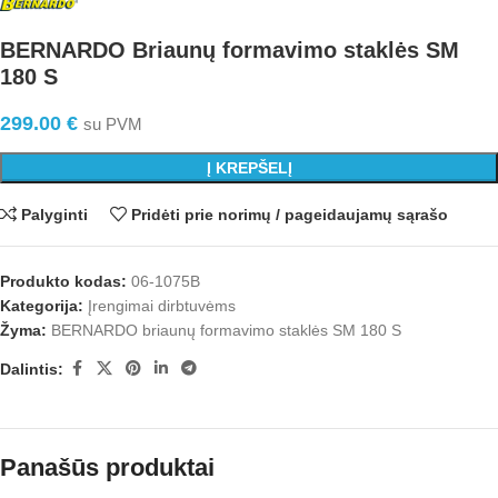
BERNARDO Briaunų formavimo staklės SM
180 S
299.00
€
su PVM
Į KREPŠELĮ
Palyginti
Pridėti prie norimų / pageidaujamų sąrašo
Produkto kodas:
06-1075B
Kategorija:
Įrengimai dirbtuvėms
Žyma:
BERNARDO briaunų formavimo staklės SM 180 S
Dalintis:
Panašūs produktai