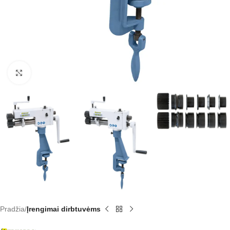
Click to enlarge
Pradžia
Įrengimai dirbtuvėms