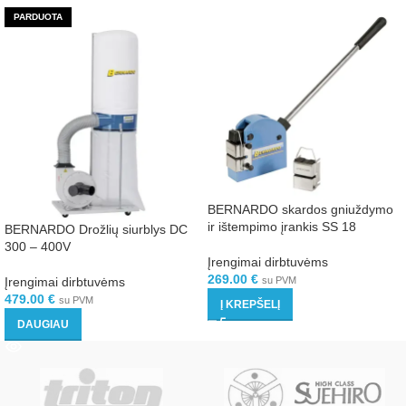
PARDUOTA
BERNARDO skardos gniuždymo
ir ištempimo įrankis SS 18
BERNARDO Drožlių siurblys DC
300 – 400V
Įrengimai dirbtuvėms
269.00
€
Įrengimai dirbtuvėms
su PVM
479.00
€
su PVM
Į KREPŠELĮ
DAUGIAU