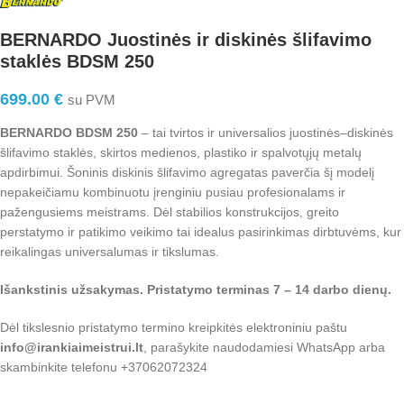
BERNARDO Juostinės ir diskinės šlifavimo
staklės BDSM 250
699.00
€
su PVM
BERNARDO BDSM 250
– tai tvirtos ir universalios juostinės–diskinės
šlifavimo staklės, skirtos medienos, plastiko ir spalvotųjų metalų
apdirbimui. Šoninis diskinis šlifavimo agregatas paverčia šį modelį
nepakeičiamu kombinuotu įrenginiu pusiau profesionalams ir
pažengusiems meistrams. Dėl stabilios konstrukcijos, greito
perstatymo ir patikimo veikimo tai idealus pasirinkimas dirbtuvėms, kur
reikalingas universalumas ir tikslumas.
Išankstinis užsakymas. Pristatymo terminas 7 – 14 darbo dienų.
Dėl tikslesnio pristatymo termino kreipkitės elektroniniu paštu
info@irankiaimeistrui.lt
, parašykite naudodamiesi WhatsApp arba
skambinkite telefonu +37062072324