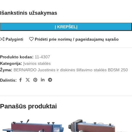
Išankstinis užsakymas
Į KREPŠELĮ
Palyginti
Pridėti prie norimų / pageidaujamų sąrašo
Produkto kodas:
11-4307
Kategorija:
Įvairios staklės
Žyma:
BERNARDO Juostinės ir diskinės šlifavimo staklės BDSM 250
Dalintis:
Panašūs produktai