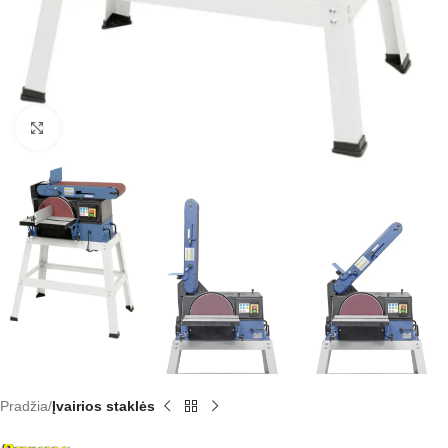
Click to enlarge
Pradžia
Įvairios staklės