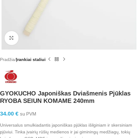
Click to enlarge
Pradžia
Įrankiai staliui
GYOKUCHO Japoniškas Dviašmenis Pjūklas
RYOBA SEIUN KOMAME 240mm
34.00
€
su PVM
Universalus smulkiadantis japoniškas pjūklas išilginiam ir skersiniam
pjūviui. Tinka įvairių rūšių medienos ir jai giminingų medžiagų, tokių