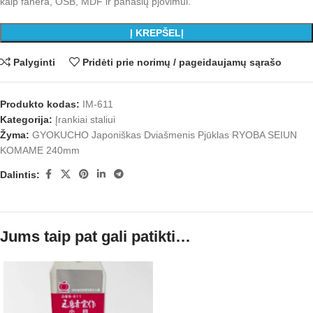
kaip fanera, OSB, MDF ir panašių pjovimui.
Į KREPŠELĮ
Palyginti
Pridėti prie norimų / pageidaujamų sąrašo
Produkto kodas:
IM-611
Kategorija:
Įrankiai staliui
Žyma:
GYOKUCHO Japoniškas Dviašmenis Pjūklas RYOBA SEIUN
KOMAME 240mm
Dalintis:
Jums taip pat gali patikti…