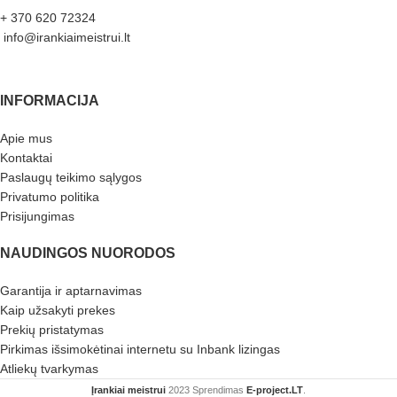
+ 370 620 72324
info@irankiaimeistrui.lt
INFORMACIJA
Apie mus
Kontaktai
Paslaugų teikimo sąlygos
Privatumo politika
Prisijungimas
NAUDINGOS NUORODOS
Garantija ir aptarnavimas
Kaip užsakyti prekes
Prekių pristatymas
Pirkimas išsimokėtinai internetu su Inbank lizingas
Atliekų tvarkymas
Įrankiai meistrui
2023 Sprendimas
E-project.LT
.