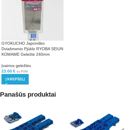
GYOKUCHO Japoniško
Dviašmenio Pjūklo RYOBA SEIUN
KOMAME Geležtė 240mm
Įvairios geležtės
23.00
€
su PVM
Į KREPŠELĮ
Panašūs produktai