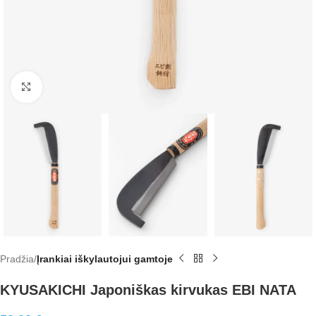
Click to enlarge
Pradžia
Įrankiai iškylautojui gamtoje
KYUSAKICHI Japoniškas kirvukas EBI NATA