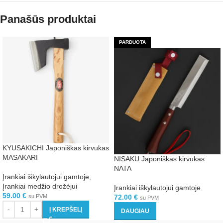
Panašūs produktai
PARDUOTA
KYUSAKICHI Japoniškas kirvukas
MASAKARI
NISAKU Japoniškas kirvukas
NATA
Įrankiai iškylautojui gamtoje
,
Įrankiai medžio drožėjui
Įrankiai iškylautojui gamtoje
59.00
€
su PVM
72.00
€
su PVM
Į KREPŠELĮ
DAUGIAU