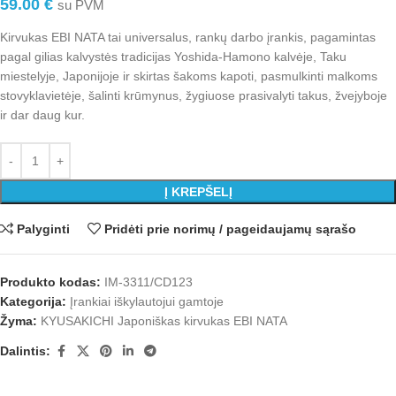
59.00
€
su PVM
Kirvukas EBI NATA tai universalus, rankų darbo įrankis, pagamintas
pagal gilias kalvystės tradicijas Yoshida-Hamono kalvėje, Taku
miestelyje, Japonijoje ir skirtas šakoms kapoti, pasmulkinti malkoms
stovyklavietėje, šalinti krūmynus, žygiuose prasivalyti takus, žvejyboje
ir dar daug kur.
Į KREPŠELĮ
Palyginti
Pridėti prie norimų / pageidaujamų sąrašo
Produkto kodas:
IM-3311/CD123
Kategorija:
Įrankiai iškylautojui gamtoje
Žyma:
KYUSAKICHI Japoniškas kirvukas EBI NATA
Dalintis: