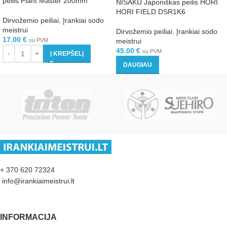
peilis Plant Master 200mm
NISAKU Japoniškas peilis HORI
HORI FIELD DSR1K6
Dirvožemio peiliai
,
Įrankiai sodo
meistrui
Dirvožemio peiliai
,
Įrankiai sodo
17.00
€
su PVM
meistrui
45.00
€
su PVM
Į KREPŠELĮ
DAUGIAU
+ 370 620 72324
info@irankiaimeistrui.lt
INFORMACIJA