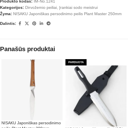
Produkto kodas:
IM-No.1241
Kategorijos:
Dirvožemio peiliai
,
Įrankiai sodo meistrui
Žyma:
NISAKU Japoniškas persodinimo peilis Plant Master 250mm
Dalintis:
Panašūs produktai
PARDUOTA
NISAKU Japoniškas persodinimo