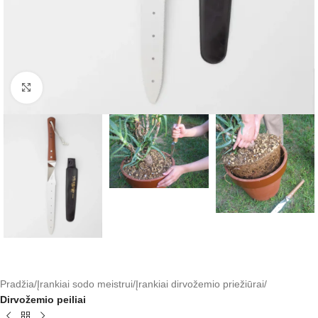
Click to enlarge
Pradžia
Įrankiai sodo meistrui
Įrankiai dirvožemio priežiūrai
Dirvožemio peiliai