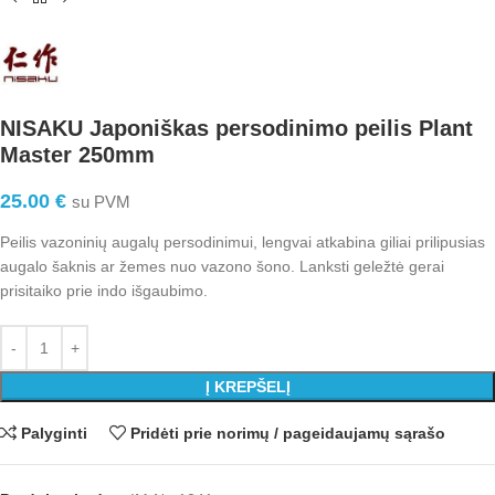
NISAKU Japoniškas persodinimo peilis Plant
Master 250mm
25.00
€
su PVM
Peilis vazoninių augalų persodinimui, lengvai atkabina giliai prilipusias
augalo šaknis ar žemes nuo vazono šono. Lanksti geležtė gerai
prisitaiko prie indo išgaubimo.
Į KREPŠELĮ
Palyginti
Pridėti prie norimų / pageidaujamų sąrašo