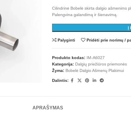
Cilindrinė Bobelė skirta dalgio ašmenims p
Palengvina galandimą ir šienavimą.
Į
Palyginti
Pridėti prie norimų /
Produkto kodas:
IM-A6027
Kategorija:
Dalgių priežiūros priemonės
Žyma:
Bobelė Dalgio Ašmenų Plakimui
Dalintis:
APRAŠYMAS