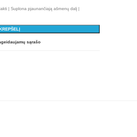
lakti | Suplona pjaunančiają ašmenų dalį |
 KREPŠELĮ
 pageidaujamų sąrašo