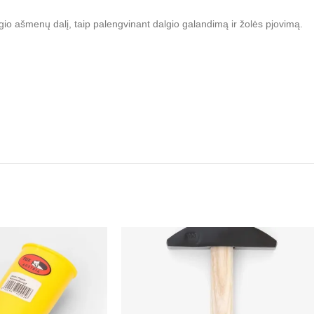
o ašmenų dalį, taip palengvinant dalgio galandimą ir žolės pjovimą.