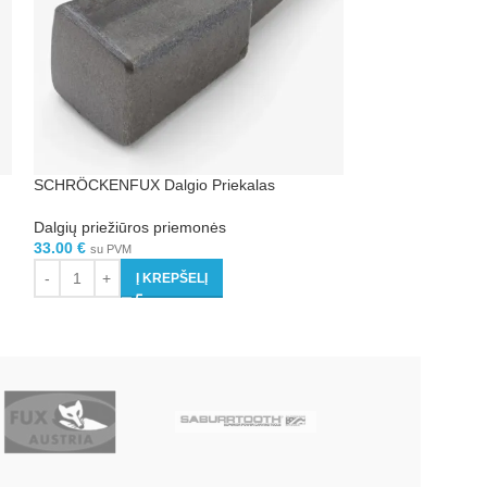
SCHRÖCKENFUX Dalgio Priekalas
SCHRÖCKENFUX D
atrama
Dalgių priežiūros priemonės
33.00
€
Dalgių priežiūros
su PVM
108.00
€
su PVM
Į KREPŠELĮ
Į 