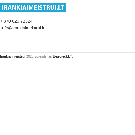
+ 370 620 72324
info@irankiaimeistrui.lt
Įrankiai meistrui
2023 Sprendimas
E-project.LT
.