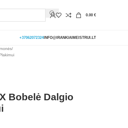
0.00
€
+37062072324
INFO@IRANKIAIMEISTRUI.LT
iemonės
lakimui
Bobelė Dalgio
i