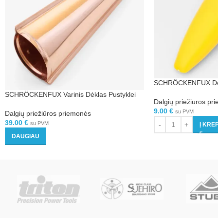
SCHRÖCKENFUX Dėkl
SCHRÖCKENFUX Varinis Dėklas Pustyklei
Dalgių priežiūros pr
9.00
€
su PVM
Dalgių priežiūros priemonės
39.00
€
su PVM
Į KRE
DAUGIAU