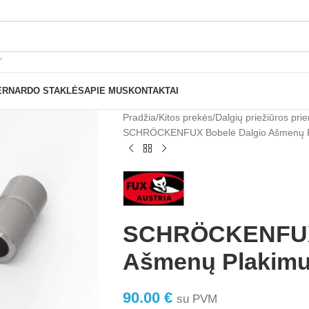
Nemokamas pristatymas nuo 199€ sumos!
ERNARDO STAKLĖS
APIE MUS
KONTAKTAI
Pradžia
Kitos prekės
Dalgių priežiūros pr
SCHRÖCKENFUX Bobelė Dalgio Ašmenų P
SCHRÖCKENFUX 
Ašmenų Plakimu
90.00
€
su PVM