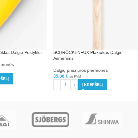
as Dalgio Pustyklei
SCHRÖCKENFUX Plaktukas Dalgio
Ašmenims
iemonės
Dalgių priežiūros priemonės
35.00
€
su PVM
PŠELĮ
Į KREPŠELĮ