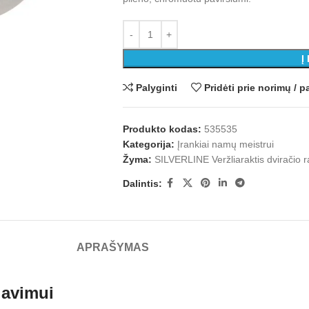
Į
Palyginti
Pridėti prie norimų /
Produkto kodas:
535535
Kategorija:
Įrankiai namų meistrui
Žyma:
SILVERLINE Veržliaraktis dviračio ra
Dalintis:
APRAŠYMAS
liavimui