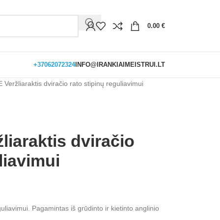
0.00
€
+37062072324
INFO@IRANKIAIMEISTRUI.LT
Veržliaraktis dviračio rato stipinų reguliavimui
iaraktis dviračio
liavimui
uliavimui. Pagamintas iš grūdinto ir kietinto anglinio