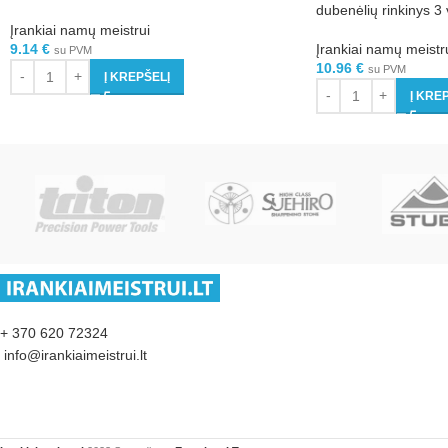
dubenėlių rinkinys 3 
Įrankiai namų meistrui
9.14
€
Įrankiai namų meistr
su PVM
10.96
€
su PVM
Į KREPŠELĮ
Į KRE
+ 370 620 72324
info@irankiaimeistrui.lt