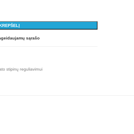
 KREPŠELĮ
 pageidaujamų sąrašo
to stipinų reguliavimui