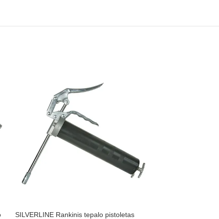
o
SILVERLINE Rankinis tepalo pistoletas
SILVERLINE Alyvos