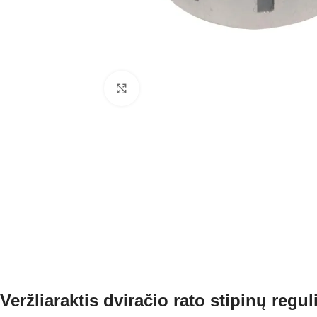
Click to enlarge
Veržliaraktis dviračio rato stipinų regu