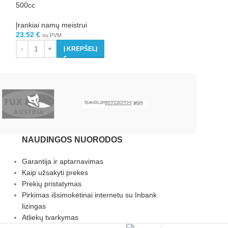
500cc
rinkinys
Įrankiai namų meistrui
Įrankiai namų mei
23.52
€
13.47
€
su PVM
su PVM
Į KREPŠELĮ
Į 
NAUDINGOS NUORODOS
Garantija ir aptarnavimas
Kaip užsakyti prekes
Prekių pristatymas
Pirkimas išsimokėtinai internetu su Inbank
lizingas
Atliekų tvarkymas