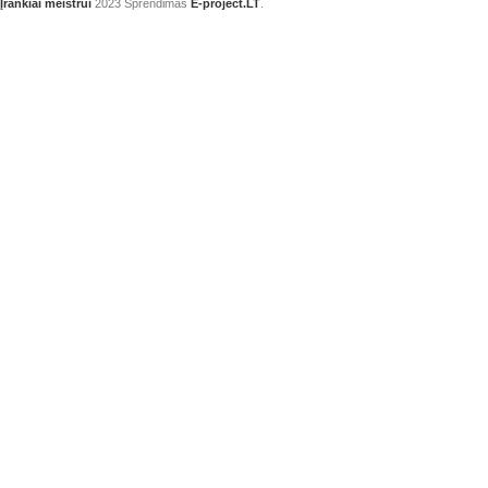
Įrankiai meistrui
2023 Sprendimas
E-project.LT
.