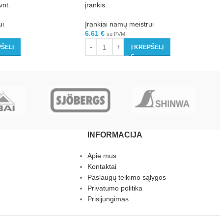
vnt.
įrankis
ui
Įrankiai namų meistrui
6.61
€
su PVM
PŠELĮ
Į KREPŠELĮ
INFORMACIJA
Apie mus
Kontaktai
Paslaugų teikimo sąlygos
Privatumo politika
Prisijungimas