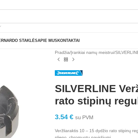
Nemokamas pristatymas nuo 199€ sumos!
ERNARDO STAKLĖS
APIE MUS
KONTAKTAI
Pradžia
Įrankiai namų meistrui
SILVERLINE 
SILVERLINE Veržl
rato stipinų regu
3.54
€
su PVM
Veržliaraktis 10 – 15 dydžio rato stipinų reg
plieno, chromuotu paviršiumi.