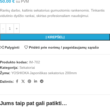
50.00
€
su PVM
Rankų darbo, kaltinis sekatorius gumuotomis rankenomis. Tinkantis
vidutinio dydžio rankai, skirtas profesionaliam naudojimui.
Į KREPŠELĮ
Palyginti
Pridėti prie norimų / pageidaujamų sąrašo
Produkto kodas:
IM-702
Kategorija:
Sekatoriai
Žyma:
YOSHIOKA Japoniškas sekatorius 200mm
Dalintis:
Jums taip pat gali patikti…