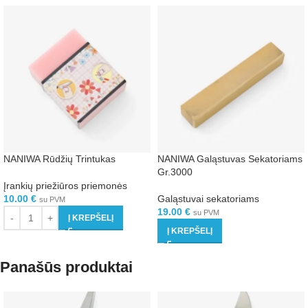
NANIWA Rūdžių Trintukas
NANIWA Galąstuvas Sekatoriams
Gr.3000
Įrankių priežiūros priemonės
10.00
€
Galąstuvai sekatoriams
su PVM
19.00
€
su PVM
Į KREPŠELĮ
Į KREPŠELĮ
Panašūs produktai