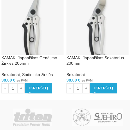
KAMAKI Japoniškos Genėjimo
KAMAKI Japoniškas Sekatorius
Žirklės 205mm
200mm
Sekatoriai
,
Sodininko žirklės
Sekatoriai
38.00
€
38.00
€
su PVM
su PVM
Į KREPŠELĮ
Į KREPŠELĮ