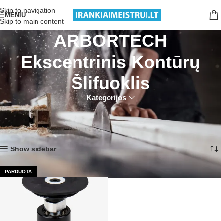
Nemokamas pristatymas nuo 199€ sumos!
Skip to navigation
MENIU
Skip to main content
ARBORTECH
Ekscentrinis Kontūrų
Šlifuoklis
Kategorijos
Pradžia
Produktai su žymomis “ARBORTECH Ekscentrinis Kontūrų Šlifuoklis”
Rezultatų: 1
Show sidebar
PARDUOTA