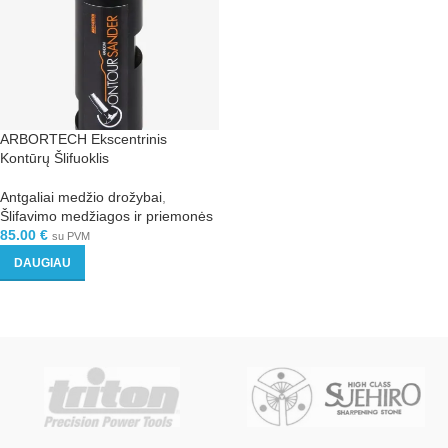
ARBORTECH Ekscentrinis
Kontūrų Šlifuoklis
Antgaliai medžio drožybai
,
Šlifavimo medžiagos ir priemonės
85.00
€
su PVM
DAUGIAU