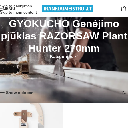
Nemokamas pristatymas nuo 199€ sumos!
Skip to navigation
MENIU
Skip to main content
GYOKUCHO Genėjimo
pjūklas RAZORSAW Plant
Hunter 270mm
Kategorijos
Pradžia
Produktai su žymomis “GYOKUCHO Genėjimo pjūklas RAZORSAW
Plant Hunter 270mm”
Rezultatų: 1
Show sidebar