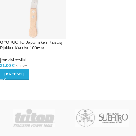
GYOKUCHO Japoniškas Kaiščių
Pjūklas Kataba 100mm
Įrankiai staliui
21.00
€
su PVM
Į KREPŠELĮ