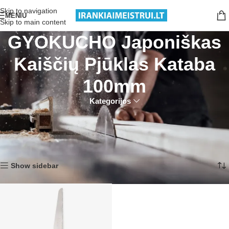
Nemokamas pristatymas nuo 199€ sumos!
Skip to navigation
MENIU
Skip to main content
GYOKUCHO Japoniškas
Kaiščių Pjūklas Kataba
100mm
Kategorijos
Pradžia
Produktai su žymomis “GYOKUCHO Japoniškas Kaiščių Pjūklas
Kataba 100mm”
Rezultatų: 1
Show sidebar