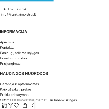
+ 370 620 72324
info@irankiaimeistrui.lt
INFORMACIJA
Apie mus
Kontaktai
Paslaugų teikimo sąlygos
Privatumo politika
Prisijungimas
NAUDINGOS NUORODOS
Garantija ir aptarnavimas
Kaip užsakyti prekes
Prekių pristatymas
Pirkimas išsimokėtinai internetu su Inbank lizingas
Atliekų tvarkymas