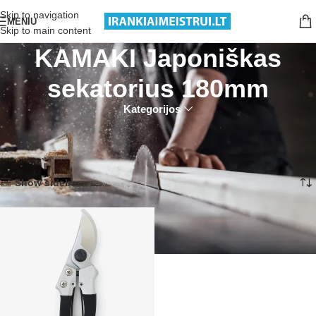
Nemokamas pristatymas nuo 199€ sumos!
Skip to navigation
MENIU
Skip to main content
KAMAKI Japoniškas
sekatorius 180mm
Kategorijos
Pradžia
Produktai su žymomis “KAMAKI Japoniškas sekatorius 180mm”
Rezultatų: 1
Show sidebar