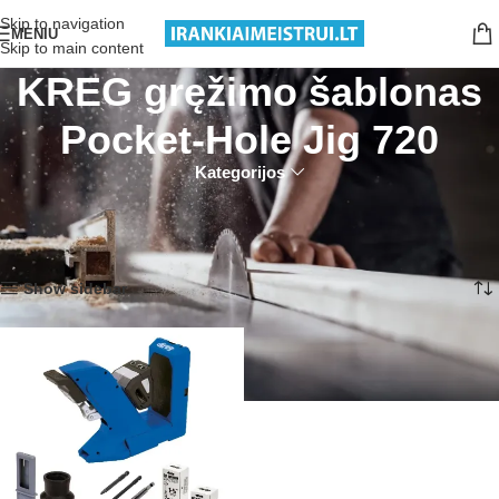
Nemokamas pristatymas nuo 199€ sumos!
Skip to navigation
MENIU
Skip to main content
KREG gręžimo šablonas
Pocket-Hole Jig 720
Kategorijos
Pradžia
Produktai su žymomis “KREG gręžimo šablonas Pocket-Hole Jig 720”
Rezultatų: 1
Show sidebar