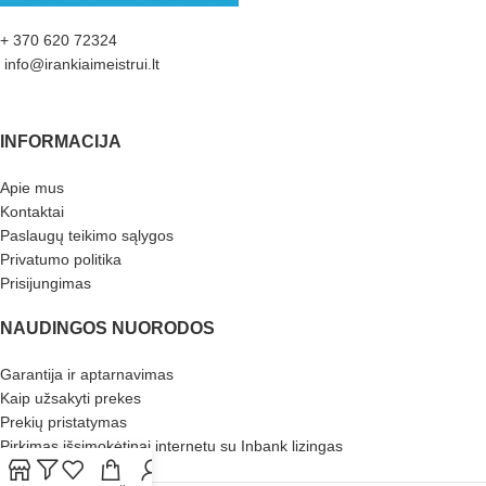
+ 370 620 72324
info@irankiaimeistrui.lt
INFORMACIJA
Apie mus
Kontaktai
Paslaugų teikimo sąlygos
Privatumo politika
Prisijungimas
NAUDINGOS NUORODOS
Garantija ir aptarnavimas
Kaip užsakyti prekes
Prekių pristatymas
Pirkimas išsimokėtinai internetu su Inbank lizingas
Atliekų tvarkymas