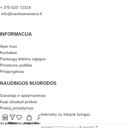
+ 370 620 72324
info@irankiaimeistrui.lt
INFORMACIJA
Apie mus
Kontaktai
Paslaugų teikimo sąlygos
Privatumo politika
Prisijungimas
NAUDINGOS NUORODOS
Garantija ir aptarnavimas
Kaip užsakyti prekes
Prekių pristatymas
Pirkimas išsimokėtinai internetu su Inbank lizingas
Atliekų tvarkymas
sos prekės
Filters
Norimos prekės
Krepšelis
Paskyra
Įrankiai meistrui
2023 Sprendimas
E-project.LT
.