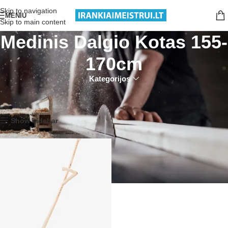
Nemokamas pristatymas nuo 199€ sumos!
Skip to navigation
MENIU
Skip to main content
Medinis Dalgio Kotas 155-
170cm
Kategorijos
Pradžia
Produktai su žymomis “Medinis Dalgio Kotas 155-170cm”
Rezultatų: 1
Show sidebar