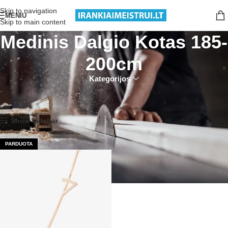
Nemokamas pristatymas nuo 199€ sumos!
Skip to navigation
MENIU
Skip to main content
Medinis Dalgio Kotas 185-
200cm
Kategorijos
Pradžia
Produktai su žymomis “Medinis Dalgio Kotas 185-200cm”
Rezultatų: 1
Show sidebar
PARDUOTA