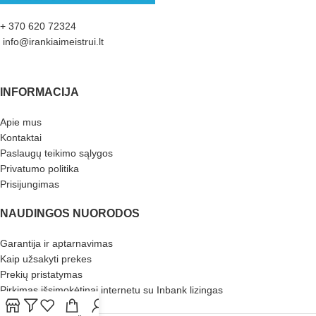
+ 370 620 72324
info@irankiaimeistrui.lt
INFORMACIJA
Apie mus
Kontaktai
Paslaugų teikimo sąlygos
Privatumo politika
Prisijungimas
NAUDINGOS NUORODOS
Garantija ir aptarnavimas
Kaip užsakyti prekes
Prekių pristatymas
Pirkimas išsimokėtinai internetu su Inbank lizingas
Atliekų tvarkymas