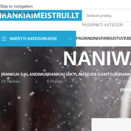
Skip to navigation
Skip to main content
PASIRINKTI KATEGORIJĄ
PAGRINDINIS
PARDUOTUVĖ
B
NARŠYTI KATEGORIJOSE
NANIWA
ĮRANKIAI GALANDIMUI
ĮRANKIAI IŠKYLAUTOJUI GAMTOJE
ĮRANK
24 Prekės
6 Prekės
11 Pre
ĮREN
15 Pr
FILTRUOTI PAGAL KAINĄ
Pradžia
Produktai su