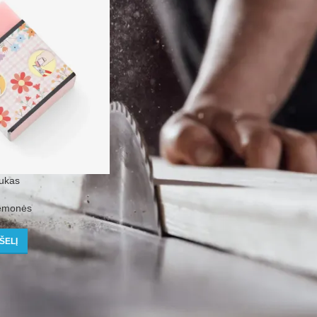
ukas
iemonės
ŠELĮ