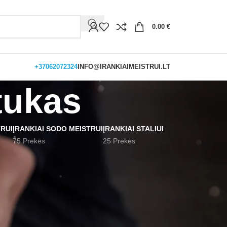
0.00
€
+37062072324
INFO@IRANKIAIMEISTRUI.LT
tukas
TRUI
ĮRANKIAI SODO MEISTRUI
ĮRANKIAI STALIUI
75 Prekės
25 Prekės
18
24