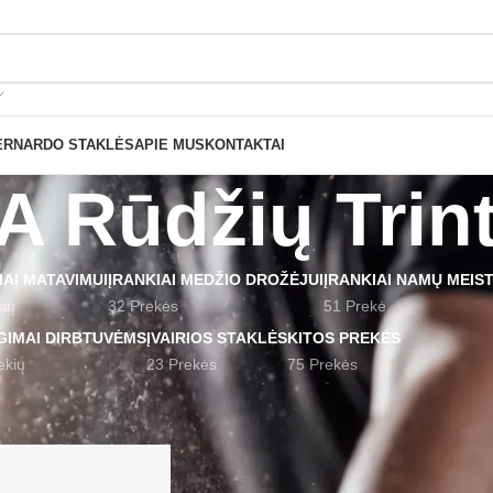
Nemokamas pristatymas nuo 199€ sumos!
ERNARDO STAKLĖS
APIE MUS
KONTAKTAI
 Rūdžių Trin
IAI MATAVIMUI
ĮRANKIAI MEDŽIO DROŽĖJUI
ĮRANKIAI NAMŲ MEIS
kių
32 Prekės
51 Prekė
GIMAI DIRBTUVĖMS
ĮVAIRIOS STAKLĖS
KITOS PREKĖS
ekių
23 Prekės
75 Prekės
 žymomis “NANIWA Rūdžių Trintukas”
Rodyti
9
12