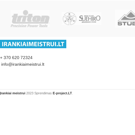
+ 370 620 72324
info@irankiaimeistrui.lt
Įrankiai meistrui
2023 Sprendimas
E-project.LT
.