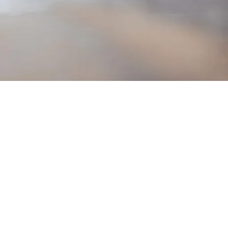
20.00
€
su PVM