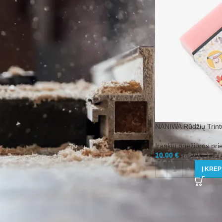
FILTRUOTI
GERIAUSIAI ĮVERTINTOS PREKĖS
SILVERLINE Grandininis raktas
dviračio žvaigždučių blokui
NANIWA Rūdžių Trint
8.55
€
su PVM
Įrankių priežiūros pr
SILVERLINE Reversinių pincetų
10.00
€
su PVM
rinkinys 2 vnt.
Į KREP
3.58
€
su PVM
NISAKU Japoniškas pjautuvas
160mm