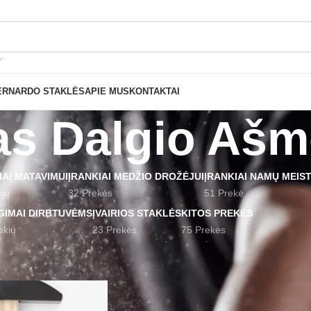
Nemokamas pristatymas nuo 199€ sumos!
ERNARDO STAKLĖS
APIE MUS
KONTAKTAI
as Dalgio Aš
IAI MATAVIMUI
ĮRANKIAI MEDŽIO DROŽĖJUI
ĮRANKIAI NAMŲ MEIS
kių
32 Prekės
51 Prekė
GIMAI DIRBTUVĖMS
ĮVAIRIOS STAKLĖS
KITOS PREKĖS
ekių
23 Prekės
75 Prekės
 žymomis “Plaktukas Dalgio Ašmenims”
Rodyti
9
12