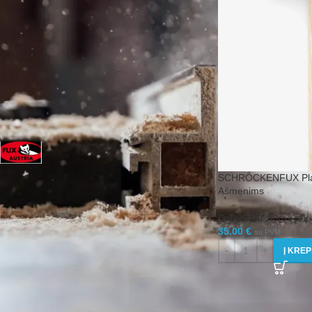
FILTRUOTI
FILTRUOTI PAGAL GAMINTOJĄ
SCHRÖCKENFUX
1
SCHRÖCKENFUX Plak
Ašmenims
GERIAUSIAI ĮVERTINTOS PREKĖS
Dalgių priežiūros pr
35.00
€
su PVM
SILVERLINE Grandininis raktas
Į KREP
dviračio žvaigždučių blokui
8.55
€
su PVM