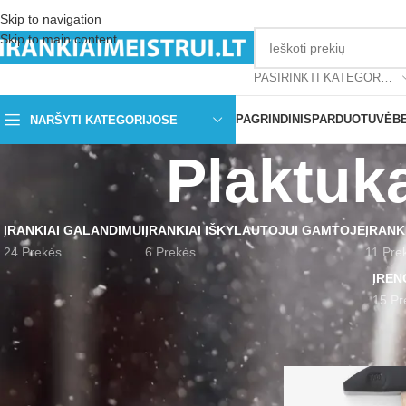
Skip to navigation
Skip to main content
PASIRINKTI KATEGORIJĄ
PAGRINDINIS
PARDUOTUVĖ
B
NARŠYTI KATEGORIJOSE
Plaktuk
ĮRANKIAI GALANDIMUI
ĮRANKIAI IŠKYLAUTOJUI GAMTOJE
ĮRANK
24 Prekės
6 Prekės
11 Pre
ĮREN
15 Pr
FILTRUOTI PAGAL KAINĄ
Pradžia
Produktai su