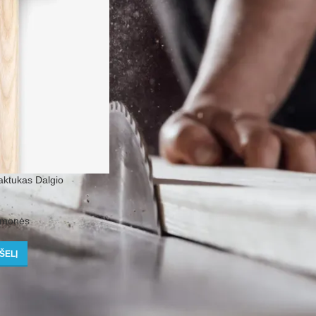
tukas Dalgio
iemonės
ŠELĮ