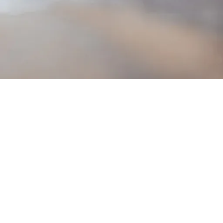
SILVERLINE Reversinių pincetų
rinkinys 2 vnt.
3.58
€
su PVM
NISAKU Japoniškas pjautuvas
160mm
20.00
€
su PVM