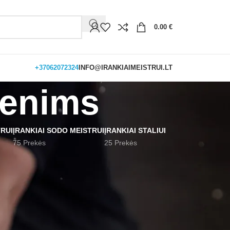
0.00
€
+37062072324
INFO@IRANKIAIMEISTRUI.LT
menims
TRUI
ĮRANKIAI SODO MEISTRUI
ĮRANKIAI STALIUI
75 Prekės
25 Prekės
18
24