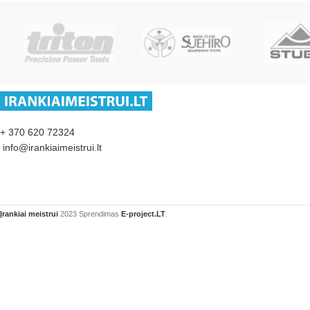
+ 370 620 72324
info@irankiaimeistrui.lt
Įrankiai meistrui
2023 Sprendimas
E-project.LT
.