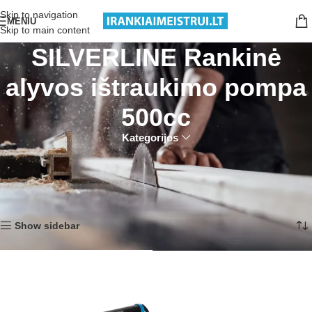
Nemokamas pristatymas nuo 199€ sumos!
Skip to navigation
MENIU
Skip to main content
SILVERLINE Rankinė
alyvos ištraukimo pompa
500cc
Kategorijos
Pradžia
Produktai su žymomis “SILVERLINE Rankinė alyvos ištraukimo pompa
500cc”
Rezultatų: 1
Show sidebar