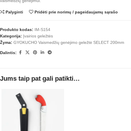
vaismedžių genėjimui.
Palyginti
Pridėti prie norimų / pageidaujamų sąrašo
Produkto kodas:
IM-S154
Kategorija:
Įvairios geležtės
Žyma:
GYOKUCHO Vaismedžių genėjimo geležtė SELECT 200mm
Dalintis:
Jums taip pat gali patikti…