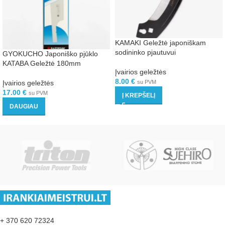
KAMAKI Geležtė japoniškam
sodininko pjautuvui
GYOKUCHO Japoniško pjūklo
KATABA Geležtė 180mm
Įvairios geležtės
8.00
€
Įvairios geležtės
su PVM
17.00
€
su PVM
Į KREPŠELĮ
DAUGIAU
+ 370 620 72324