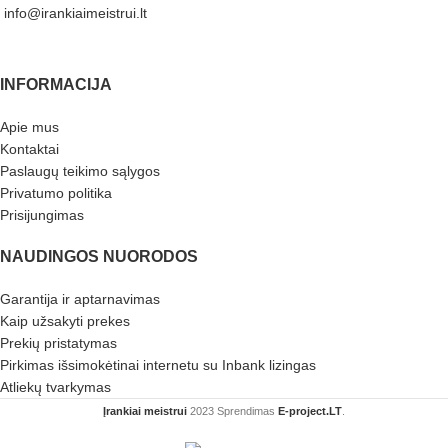
info@irankiaimeistrui.lt
INFORMACIJA
Apie mus
Kontaktai
Paslaugų teikimo sąlygos
Privatumo politika
Prisijungimas
NAUDINGOS NUORODOS
Garantija ir aptarnavimas
Kaip užsakyti prekes
Prekių pristatymas
Pirkimas išsimokėtinai internetu su Inbank lizingas
Atliekų tvarkymas
Įrankiai meistrui
2023 Sprendimas
E-project.LT
.