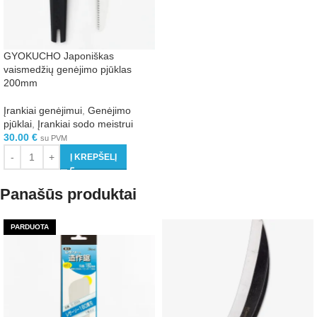
GYOKUCHO Japoniškas
vaismedžių genėjimo pjūklas
200mm
Įrankiai genėjimui
,
Genėjimo
pjūklai
,
Įrankiai sodo meistrui
30.00
€
su PVM
Į KREPŠELĮ
Panašūs produktai
PARDUOTA