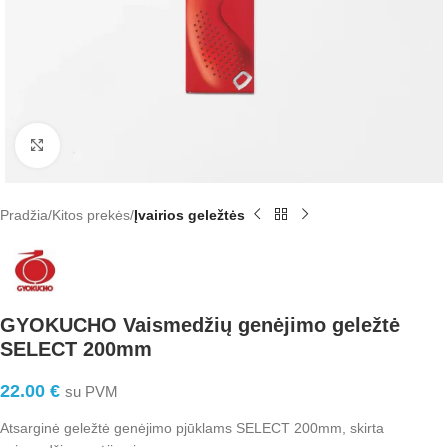
Click to enlarge
Pradžia
Kitos prekės
Įvairios geležtės
GYOKUCHO Vaismedžių genėjimo geležtė
SELECT 200mm
22.00
€
su PVM
Atsarginė geležtė genėjimo pjūklams SELECT 200mm, skirta