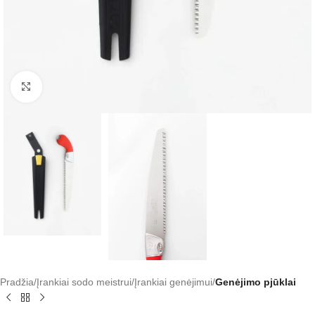
Click to enlarge
Pradžia
Įrankiai sodo meistrui
Įrankiai genėjimui
Genėjimo pjūklai