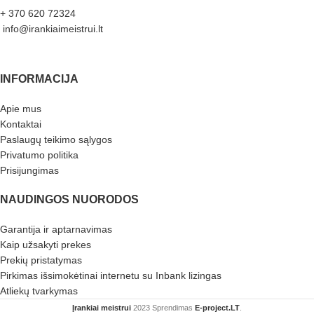
+ 370 620 72324
info@irankiaimeistrui.lt
INFORMACIJA
Apie mus
Kontaktai
Paslaugų teikimo sąlygos
Privatumo politika
Prisijungimas
NAUDINGOS NUORODOS
Garantija ir aptarnavimas
Kaip užsakyti prekes
Prekių pristatymas
Pirkimas išsimokėtinai internetu su Inbank lizingas
Atliekų tvarkymas
Įrankiai meistrui
2023 Sprendimas
E-project.LT
.