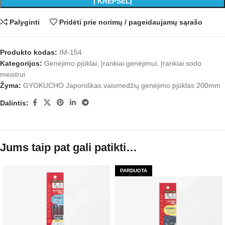
Į KREPŠELĮ
Palyginti
Pridėti prie norimų / pageidaujamų sąrašo
Produkto kodas:
IM-154
Kategorijos:
Genėjimo pjūklai
,
Įrankiai genėjimui
,
Įrankiai sodo
meistrui
Žyma:
GYOKUCHO Japoniškas vaismedžių genėjimo pjūklas 200mm
Dalintis:
Jums taip pat gali patikti…
PARDUOTA