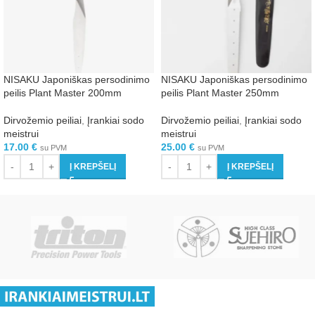
NISAKU Japoniškas persodinimo
NISAKU Japoniškas persodinimo
peilis Plant Master 200mm
peilis Plant Master 250mm
Dirvožemio peiliai
,
Įrankiai sodo
Dirvožemio peiliai
,
Įrankiai sodo
meistrui
meistrui
17.00
€
25.00
€
su PVM
su PVM
Į KREPŠELĮ
Į KREPŠELĮ