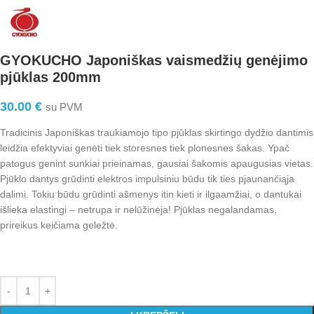
GYOKUCHO Japoniškas vaismedžių genėjimo
pjūklas 200mm
30.00
€
su PVM
Tradicinis Japoniškas traukiamojo tipo pjūklas skirtingo dydžio dantimis
leidžia efektyviai genėti tiek storesnes tiek plonesnes šakas. Ypač
patogus genint sunkiai prieinamas, gausiai šakomis apaugusias vietas.
Pjūklo dantys grūdinti elektros impulsiniu būdu tik ties pjaunančiąja
dalimi. Tokiu būdu grūdinti ašmenys itin kieti ir ilgaamžiai, o dantukai
išlieka elastingi – netrupa ir nelūžinėja! Pjūklas negalandamas,
prireikus keičiama geležtė.