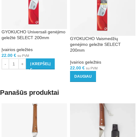
GYOKUCHO Universali genėjimo
geležtė SELECT 200mm
GYOKUCHO Vaismedžių
genėjimo geležtė SELECT
Įvairios geležtės
200mm
22.00
€
su PVM
Įvairios geležtės
Į KREPŠELĮ
22.00
€
su PVM
DAUGIAU
Panašūs produktai