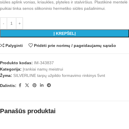
siūles aplink vonias, kriaukles, plyteles ir stalviršius. Plastikinė mentelė
puikiai tinka senos silikoninio hermetiko siūlės pašalinimui.
Į KREPŠELĮ
Palyginti
Pridėti prie norimų / pageidaujamų sąrašo
Produkto kodas:
IM-343837
Kategorija:
Įrankiai namų meistrui
Žyma:
SILVERLINE tarpų užpildo formavimo rinkinys 5vnt
Dalintis:
Panašūs produktai