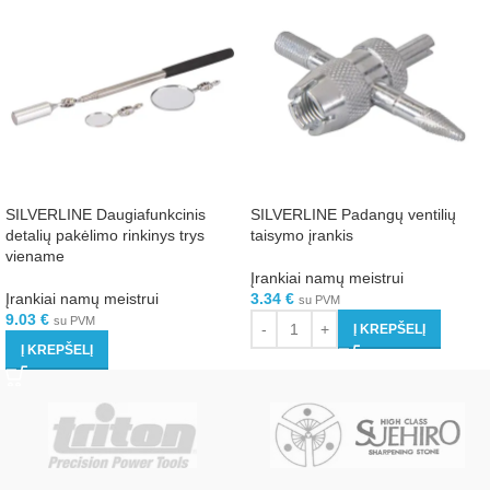
SILVERLINE Daugiafunkcinis
SILVERLINE Padangų ventilių
detalių pakėlimo rinkinys trys
taisymo įrankis
viename
Įrankiai namų meistrui
Įrankiai namų meistrui
3.34
€
su PVM
9.03
€
su PVM
Į KREPŠELĮ
Į KREPŠELĮ