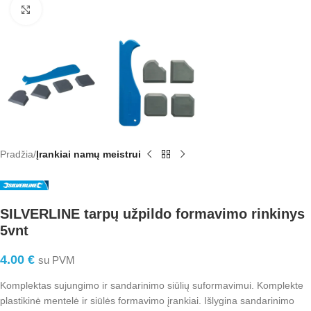
Click to enlarge
Pradžia
Įrankiai namų meistrui
SILVERLINE tarpų užpildo formavimo rinkinys
5vnt
4.00
€
su PVM
Komplektas sujungimo ir sandarinimo siūlių suformavimui. Komplekte
plastikinė mentelė ir siūlės formavimo įrankiai. Išlygina sandarinimo