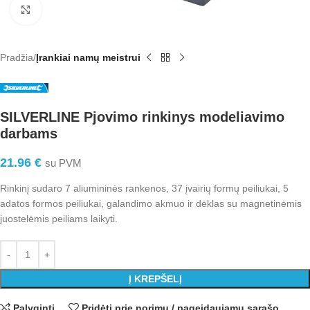
Click to enlarge
Pradžia
Įrankiai namų meistrui
SILVERLINE Pjovimo rinkinys modeliavimo
darbams
21.96
€
su PVM
Rinkinį sudaro 7 aliumininės rankenos, 37 įvairių formų peiliukai, 5
adatos formos peiliukai, galandimo akmuo ir dėklas su magnetinėmis
juostelėmis peiliams laikyti.
Į KREPŠELĮ
Palyginti
Pridėti prie norimų / pageidaujamų sąrašo