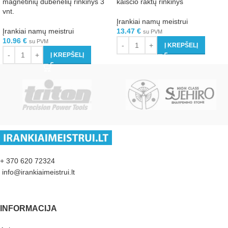
magnetinių dubenėlių rinkinys 3
kaiščio raktų rinkinys
vnt.
Įrankiai namų meistrui
Įrankiai namų meistrui
13.47
€
su PVM
10.96
€
su PVM
Į KREPŠELĮ
Į KREPŠELĮ
+ 370 620 72324
info@irankiaimeistrui.lt
INFORMACIJA