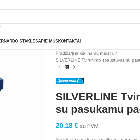
Nemokamas pristatymas nuo 199€ sumos!
ERNARDO STAKLĖS
APIE MUS
KONTAKTAI
Pradžia
Įrankiai namų meistrui
SILVERLINE Tvirtinimo spaustuvas su p
SILVERLINE Tvir
su pasukamu pa
20.18
€
su PVM
Nedidelis spaustuvas smulkiems darbams. 