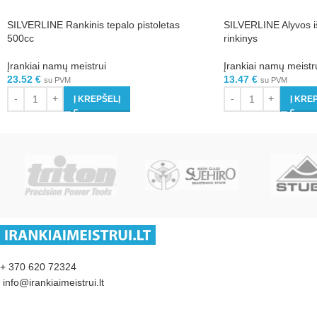
SILVERLINE Rankinis tepalo pistoletas
SILVERLINE Alyvos iš
500cc
rinkinys
Įrankiai namų meistrui
Įrankiai namų meistr
23.52
€
13.47
€
su PVM
su PVM
Į KREPŠELĮ
Į KRE
+ 370 620 72324
info@irankiaimeistrui.lt