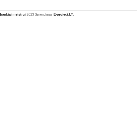
Įrankiai meistrui
2023 Sprendimas
E-project.LT
.