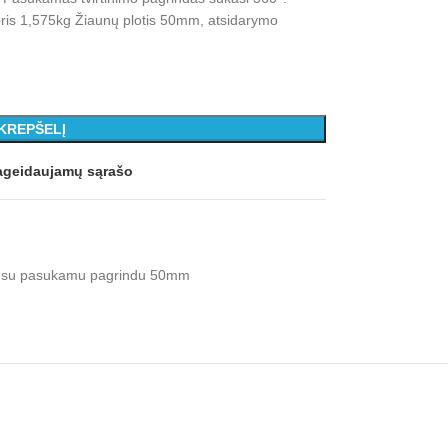
Svoris 1,575kg Žiaunų plotis 50mm, atsidarymo
 KREPŠELĮ
 pageidaujamų sąrašo
s su pasukamu pagrindu 50mm