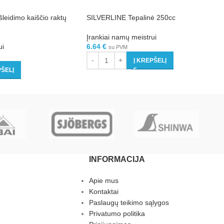
leidimo kaiščio raktų
SILVERLINE Tepalinė 250cc
Įrankiai namų meistrui
ui
6.64
€
su PVM
Į KREPŠELĮ
PŠELĮ
INFORMACIJA
Apie mus
Kontaktai
Paslaugų teikimo sąlygos
Privatumo politika