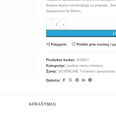
Ketaus liejinio konstrukcija su priekalu. 
diapazonas iki 50mm.
Į
Palyginti
Pridėti prie norimų /
Produkto kodas:
632607
Kategorija:
Įrankiai namų meistrui
Žyma:
SILVERLINE Tvirtinimo spaustuva
Dalintis:
APRAŠYMAS