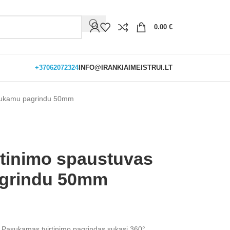
0.00
€
+37062072324
INFO@IRANKIAIMEISTRUI.LT
asukamu pagrindu 50mm
tinimo spaustuvas
grindu 50mm
Pasukamas tvirtinimo pagrindas sukasi 360°.