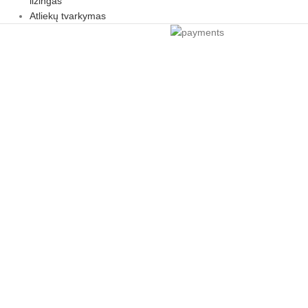
lizingas
Atliekų tvarkymas