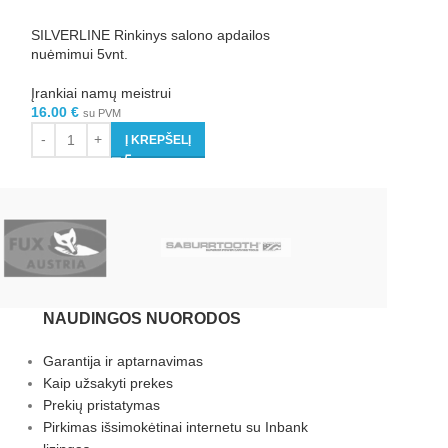
SILVERLINE Rinkinys salono apdailos
SILVERLINE Gran
nuėmimui 5vnt.
indikatorius
Įrankiai namų meistrui
Įrankiai namų mei
16.00
€
4.14
€
su PVM
su PVM
Į KREPŠELĮ
Į 
NAUDINGOS NUORODOS
Garantija ir aptarnavimas
Kaip užsakyti prekes
Prekių pristatymas
Pirkimas išsimokėtinai internetu su Inbank